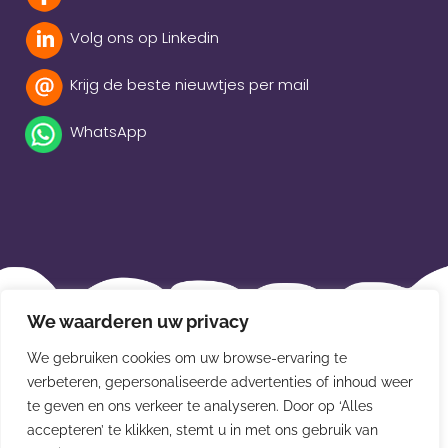
Volg ons op Linkedin
Krijg de beste nieuwtjes per mail
WhatsApp
Beleidsverklaring
We waarderen uw privacy
Privacybeleid
We gebruiken cookies om uw browse-ervaring te
verbeteren, gepersonaliseerde advertenties of inhoud weer
Disclaimer
te geven en ons verkeer te analyseren. Door op ‘Alles
Leveringsvoorwaarden
accepteren’ te klikken, stemt u in met ons gebruik van