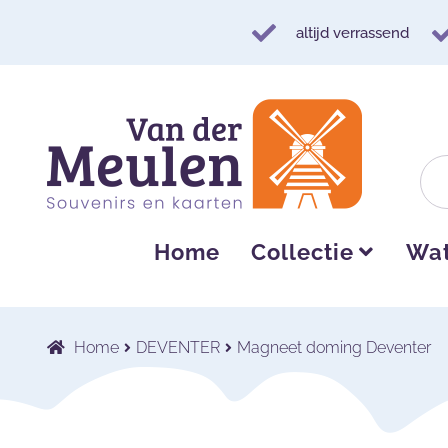
altijd verrassend
Ga
Ga
door
naar
naar
de
navigatie
inhoud
Home
Collectie
Wat
Home
DEVENTER
Magneet doming Deventer