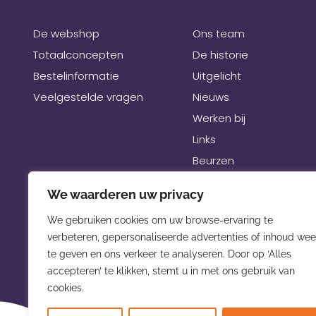
De webshop
Ons team
Totaalconcepten
De historie
Bestelinformatie
Uitgelicht
Veelgestelde vragen
Nieuws
Werken bij
Links
Beurzen
We waarderen uw privacy
We gebruiken cookies om uw browse-ervaring te
verbeteren, gepersonaliseerde advertenties of inhoud wee
te geven en ons verkeer te analyseren. Door op ‘Alles
accepteren’ te klikken, stemt u in met ons gebruik van
cookies.