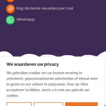
Krijg de beste nieuwtjes per mail
WhatsApp
Beleidsverklaring
We waarderen uw privacy
Privacybeleid
We gebruiken cookies om uw browse-ervaring te
verbeteren, gepersonaliseerde advertenties of inhoud weer
Disclaimer
te geven en ons verkeer te analyseren. Door op ‘Alles
Leveringsvoorwaarden
accepteren’ te klikken, stemt u in met ons gebruik van
cookies.
© Van der Meulen Souvenirs en kaarten 2026