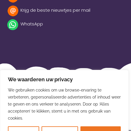
Krijg de beste nieuwtjes per mail
WhatsApp
Beleidsverklaring
We waarderen uw privacy
Privacybeleid
We gebruiken cookies om uw browse-ervaring te
verbeteren, gepersonaliseerde advertenties of inhoud weer
Disclaimer
te geven en ons verkeer te analyseren. Door op ‘Alles
Leveringsvoorwaarden
accepteren’ te klikken, stemt u in met ons gebruik van
cookies.
© Van der Meulen Souvenirs en kaarten 2026