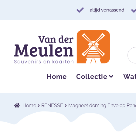
altijd verrassend
Ga
Ga
door
naar
naar
de
navigatie
inhoud
Home
Collectie
Wat
Home
RENESSE
Magneet doming Envelop Ren