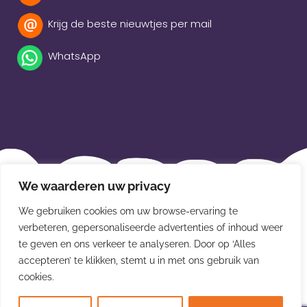
Krijg de beste nieuwtjes per mail
WhatsApp
Beleidsverklaring
We waarderen uw privacy
Privacybeleid
We gebruiken cookies om uw browse-ervaring te
verbeteren, gepersonaliseerde advertenties of inhoud weer
Disclaimer
te geven en ons verkeer te analyseren. Door op ‘Alles
Leveringsvoorwaarden
accepteren’ te klikken, stemt u in met ons gebruik van
cookies.
© Van der Meulen Souvenirs en kaarten 2026