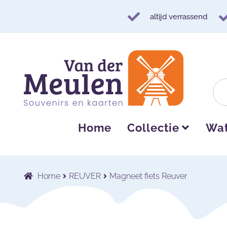
altijd verrassend
Ga
Ga
door
naar
naar
de
navigatie
inhoud
Home
Collectie
Wat
Home
REUVER
Magneet fiets Reuver