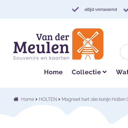
altijd verrassend
Ga
Ga
door
naar
naar
de
navigatie
inhoud
Home
Collectie
Wat
Home
HOLTEN
Magneet hart olie konijn Holten