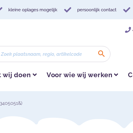
kleine oplages mogelijk
persoonlijk contact
 wij doen
Voor wie wij werken
C
 (3405051&)