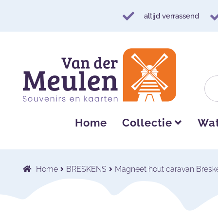
altijd verrassend
Ga
Ga
door
naar
naar
de
navigatie
inhoud
Home
Collectie
Wat
Home
BRESKENS
Magneet hout caravan Bresk