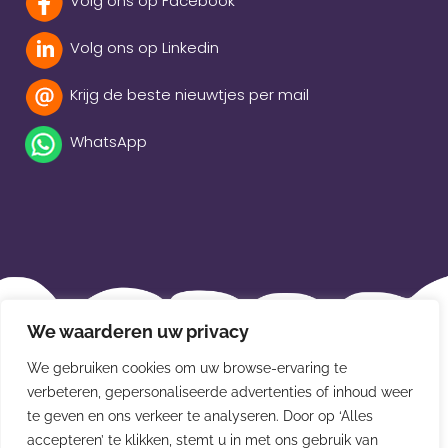
Volg ons op Facebook
Volg ons op Linkedin
Krijg de beste nieuwtjes per mail
WhatsApp
Beleidsverklaring
We waarderen uw privacy
Privacybeleid
We gebruiken cookies om uw browse-ervaring te
verbeteren, gepersonaliseerde advertenties of inhoud weer
Disclaimer
te geven en ons verkeer te analyseren. Door op ‘Alles
Leveringsvoorwaarden
accepteren’ te klikken, stemt u in met ons gebruik van