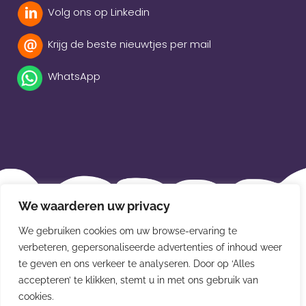
Volg ons op Linkedin
Krijg de beste nieuwtjes per mail
WhatsApp
Beleidsverklaring
We waarderen uw privacy
Privacybeleid
We gebruiken cookies om uw browse-ervaring te
verbeteren, gepersonaliseerde advertenties of inhoud weer
Disclaimer
te geven en ons verkeer te analyseren. Door op ‘Alles
Leveringsvoorwaarden
accepteren’ te klikken, stemt u in met ons gebruik van
cookies.
© Van der Meulen Souvenirs en kaarten 2026