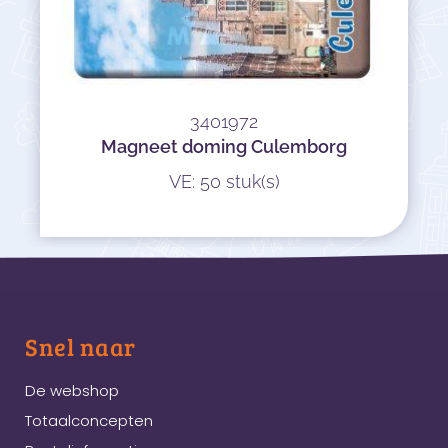
3401972
Magneet doming Culemborg
VE: 50 stuk(s)
Snel naar
De webshop
Totaalconcepten