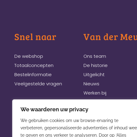
Snel naar
Van der Me
De webshop
Ons team
Totaalconcepten
De historie
Bestelinformatie
Uitgelicht
Veelgestelde vragen
Nieuws
Werken bij
Links
We waarderen uw privacy
Beurzen
We gebruiken cookies om uw browse-ervaring te
verbeteren, gepersonaliseerde advertenties of inhoud wee
te geven en ons verkeer te analyseren. Door op ‘Alles