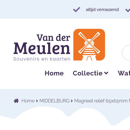
altijd verrassend
Ga
Ga
door
naar
naar
de
navigatie
inhoud
Home
Collectie
Wat
Home
MIDDELBURG
Magneet reliëf 65x65mm 