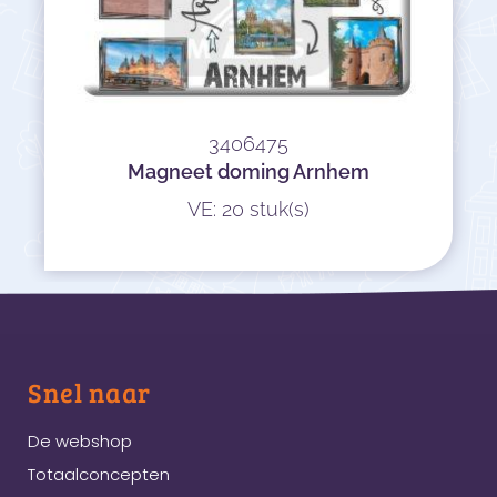
3406475
Magneet doming Arnhem
VE: 20 stuk(s)
Snel naar
De webshop
Totaalconcepten