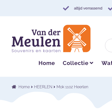
altijd verrassend
Ga
Ga
door
naar
naar
de
navigatie
inhoud
Home
Collectie
Wat
Home
HEERLEN
Mok 11oz Heerlen