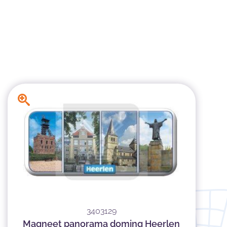
3403129
Magneet panorama doming Heerlen