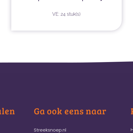
VE: 24 stuk(s)
ulen
Ga ook eens naar
H
Streeksnoep.nl