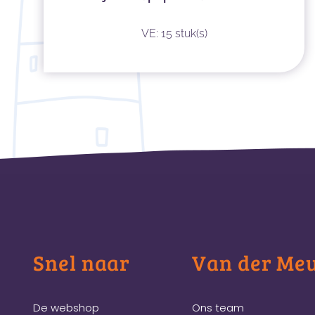
VE: 15 stuk(s)
Snel naar
Van der Me
De webshop
Ons team