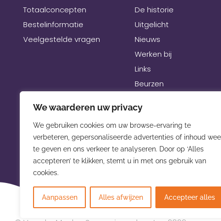
Totaalconcepten
De historie
Bestelinformatie
Uitgelicht
Veelgestelde vragen
Nieuws
Werken bij
Links
Beurzen
We waarderen uw privacy
We gebruiken cookies om uw browse-ervaring te
verbeteren, gepersonaliseerde advertenties of inhoud wee
te geven en ons verkeer te analyseren. Door op ‘Alles
accepteren’ te klikken, stemt u in met ons gebruik van
cookies.
Aanpassen
Alles afwijzen
Accepteer alles