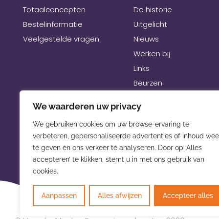
Totaalconcepten
De historie
Bestelinformatie
Uitgelicht
Veelgestelde vragen
Nieuws
Werken bij
Links
Beurzen
We waarderen uw privacy
We gebruiken cookies om uw browse-ervaring te
verbeteren, gepersonaliseerde advertenties of inhoud wee
te geven en ons verkeer te analyseren. Door op ‘Alles
accepteren’ te klikken, stemt u in met ons gebruik van
cookies.
Aanpassen
Alles afwijzen
Accepteer alles