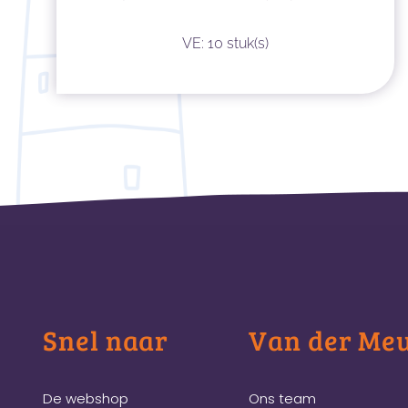
VE: 10 stuk(s)
Snel naar
Van der Me
De webshop
Ons team