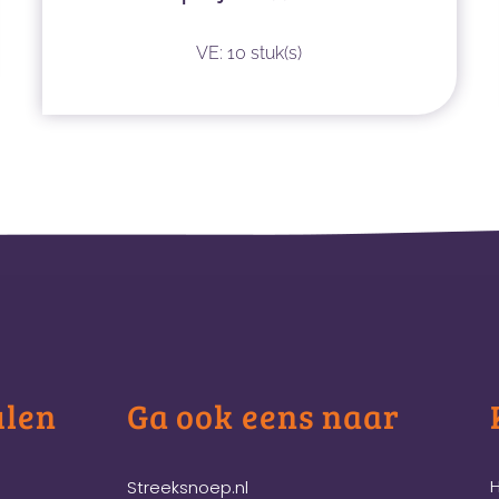
VE: 10 stuk(s)
ulen
Ga ook eens naar
H
Streeksnoep.nl