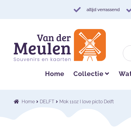
altijd verrassend
Ga
Ga
door
naar
naar
de
navigatie
inhoud
Home
Collectie
Wat
Home
DELFT
Mok 11oz I love picto Delft