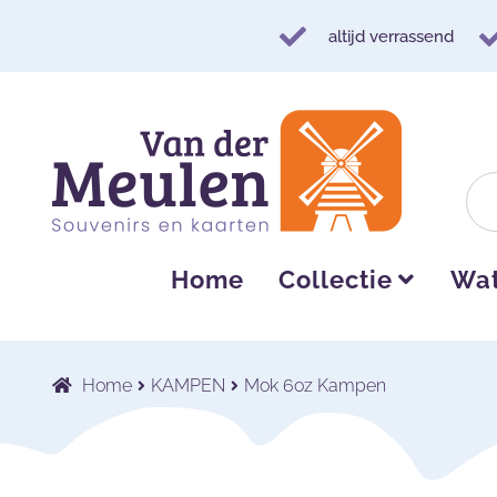
altijd verrassend
Ga
Ga
door
naar
naar
de
navigatie
inhoud
Home
Collectie
Wat
Home
KAMPEN
Mok 6oz Kampen