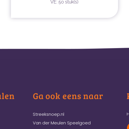
VE: 50 stuk(s)
ulen
Ga ook eens naar
H
Streeksnoep.nl
Van der Meulen Speelgoed