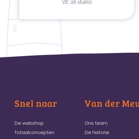
VE: 26 stuk(s)
Snel naar
Van der Me
De webshop
Ons team
Totaalconcepten
De historie