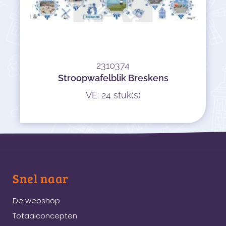
2310374
Stroopwafelblik Breskens
VE: 24 stuk(s)
Snel naar
De webshop
Totaalconcepten