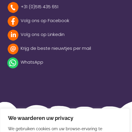
+31 (0)515 435 651
Volg ons op Facebook
Volg ons op Linkedin
Krijg de beste nieuwtjes per mail
WhatsApp
Beleidsverklaring
We waarderen uw privacy
Privacybeleid
We gebruiken cookies om uw browse-ervaring te