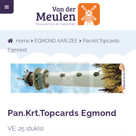
M
Ga
Ga
e
n
door
naar
u
Home
naar
de
navigatie
inhoud
Collectie
Submenu
Home
EGMOND AAN ZEE
Pan.Krt.Topcards
uitvouwen
Wat wij doen
Submenu
Egmond
uitvouwen
Voor wie wij werken
Submenu
uitvouwen
Contact
Shop
Pan.Krt.Topcards Egmond
VE: 25 stuk(s)