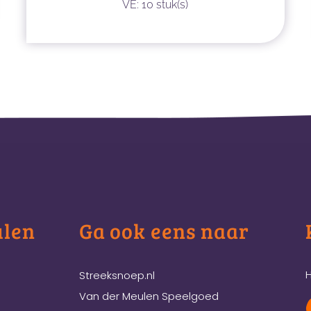
VE: 10 stuk(s)
ulen
Ga ook eens naar
H
Streeksnoep.nl
Van der Meulen Speelgoed