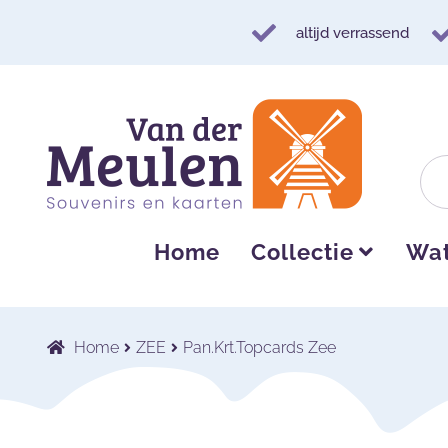
altijd verrassend
Ga
Ga
door
naar
naar
de
navigatie
inhoud
Home
Collectie
Wat
Home
ZEE
Pan.Krt.Topcards Zee