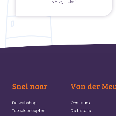
VE: 25 stuk(s)
Snel naar
Van der Me
De webshop
Ons team
Totaalconcepten
De historie