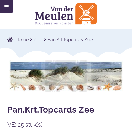
M
Ga
Ga
e
n
door
naar
u
Home
naar
de
navigatie
inhoud
Collectie
Submenu
Home
ZEE
Pan.Krt.Topcards Zee
uitvouwen
Wat wij doen
Submenu
uitvouwen
Voor wie wij werken
Submenu
uitvouwen
Contact
Shop
Pan.Krt.Topcards Zee
VE: 25 stuk(s)