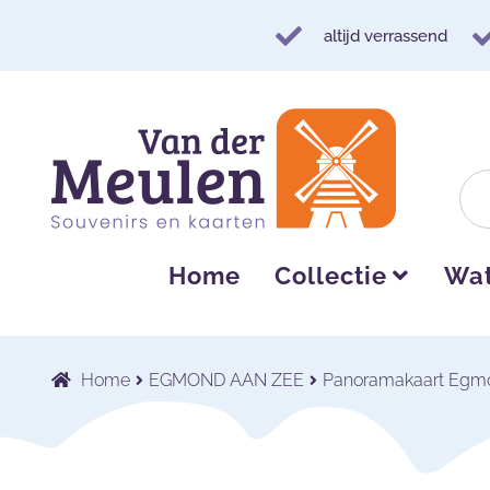
altijd verrassend
Ga
Ga
door
naar
naar
de
navigatie
inhoud
Home
Collectie
Wat
Home
EGMOND AAN ZEE
Panoramakaart Egm