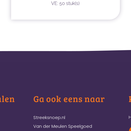
VE: 50 stuk(s)
ulen
Ga ook eens naar
H
Streeksnoep.nl
Van der Meulen Speelgoed