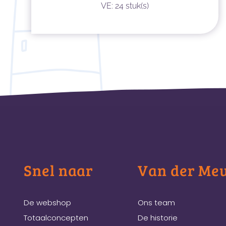
VE: 24 stuk(s)
Snel naar
Van der Me
De webshop
Ons team
Totaalconcepten
De historie