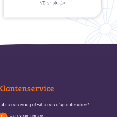
VE: 24 stuk(s)
Klantenservice
eb je een vraag of wil je een afspraak maken?
+31 (0)515 435 651