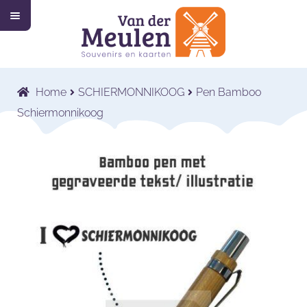
M
Ga
Ga
e
n
door
naar
u
Home
naar
de
navigatie
inhoud
Collectie
Submenu
Home
SCHIERMONNIKOOG
Pen Bamboo
uitvouwen
Wat wij doen
Submenu
Schiermonnikoog
uitvouwen
Voor wie wij werken
Submenu
uitvouwen
Contact
Shop