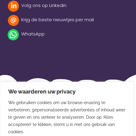
Volg ons op Linkedin
Krijg de beste nieuwtjes per mail
WhatsApp
Beleidsverklaring
We waarderen uw privacy
Privacybeleid
We gebruiken cookies om uw browse-ervaring te
verbeteren, gepersonaliseerde advertenties of inhoud weer
Disclaimer
te geven en ons verkeer te analyseren. Door op ‘Alles
Leveringsvoorwaarden
accepteren’ te klikken, stemt u in met ons gebruik van
cookies.
© Van der Meulen Souvenirs en kaarten 2026