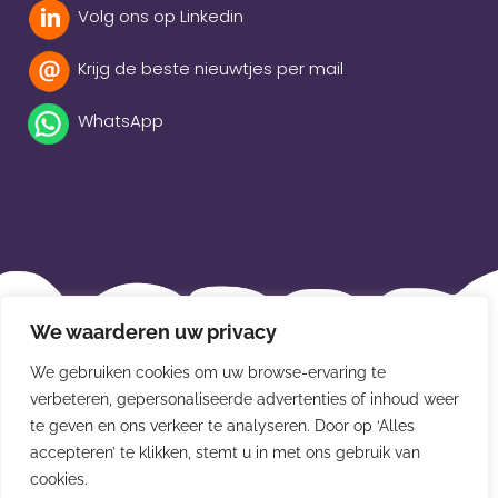
Volg ons op Linkedin
Krijg de beste nieuwtjes per mail
WhatsApp
Beleidsverklaring
We waarderen uw privacy
Privacybeleid
We gebruiken cookies om uw browse-ervaring te
verbeteren, gepersonaliseerde advertenties of inhoud weer
Disclaimer
te geven en ons verkeer te analyseren. Door op ‘Alles
Leveringsvoorwaarden
accepteren’ te klikken, stemt u in met ons gebruik van
cookies.
© Van der Meulen Souvenirs en kaarten 2026