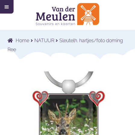
M
Ga
Ga
e
n
door
naar
u
Home
naar
de
navigatie
inhoud
Collectie
Submenu
Home
NATUUR
Sleutelh. hartjes/foto doming
uitvouwen
Wat wij doen
Submenu
Ree
uitvouwen
Voor wie wij werken
Submenu
uitvouwen
Contact
Shop