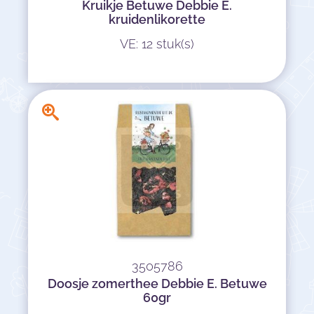
Kruikje Betuwe Debbie E.
kruidenlikorette
VE: 12 stuk(s)
3505786
Doosje zomerthee Debbie E. Betuwe
60gr