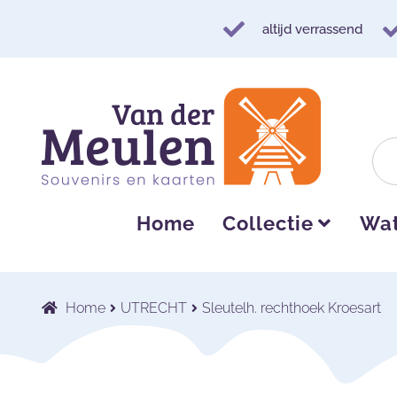
altijd verrassend
Ga
Ga
door
naar
naar
de
navigatie
inhoud
Home
Collectie
Wat
Home
UTRECHT
Sleutelh. rechthoek Kroesart