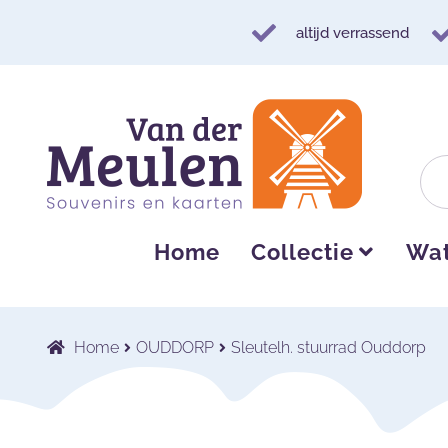
altijd verrassend
Ga
Ga
door
naar
naar
de
navigatie
inhoud
Home
Collectie
Wat
Home
OUDDORP
Sleutelh. stuurrad Ouddorp