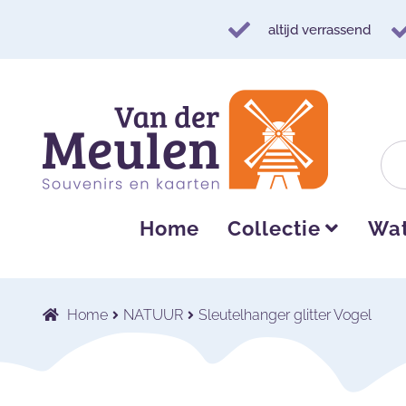
altijd verrassend
Ga
Ga
door
naar
naar
de
navigatie
inhoud
Home
Collectie
Wat
Home
NATUUR
Sleutelhanger glitter Vogel