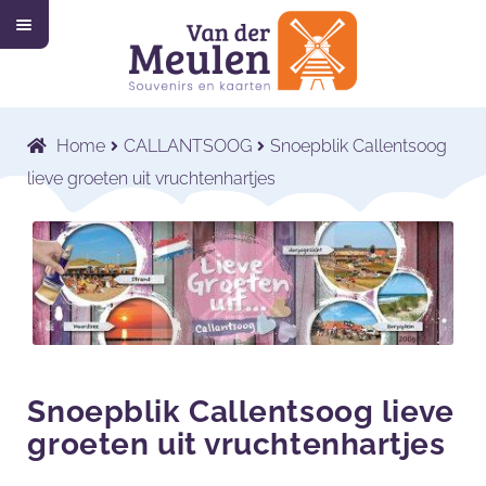
M
Ga
Ga
e
n
door
naar
u
Home
naar
de
navigatie
inhoud
Collectie
Submenu
Home
CALLANTSOOG
Snoepblik Callentsoog
uitvouwen
Wat wij doen
Submenu
lieve groeten uit vruchtenhartjes
uitvouwen
Voor wie wij werken
Submenu
uitvouwen
Contact
Shop
Snoepblik Callentsoog lieve
groeten uit vruchtenhartjes