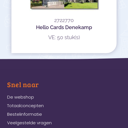
2722770
Hello Cards Denekamp
VE: 50 stuk(s)
Snel naar
De webshop
Totaalconcepten
Bestelinformatie
Veelgestelde vragen