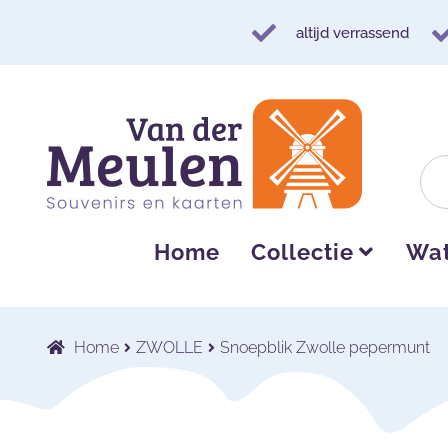
altijd verrassend
Ga
Ga
door
naar
naar
de
navigatie
inhoud
Home
Collectie
Wat
Home
ZWOLLE
Snoepblik Zwolle pepermunt