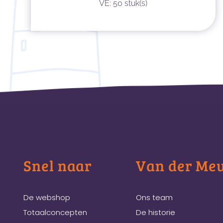
VE: 50 stuk(s)
Snel naar
Van der Me
De webshop
Ons team
Totaalconcepten
De historie