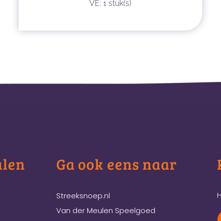
VE: 1 stuk(s)
ulen
Ga ook eens naar
H
Streeksnoep.nl
Van der Meulen Speelgoed