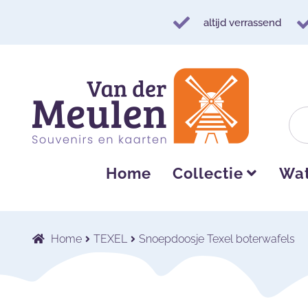
altijd verrassend
Ga
Ga
door
naar
naar
de
navigatie
inhoud
Home
Collectie
Wat
Home
TEXEL
Snoepdoosje Texel boterwafels