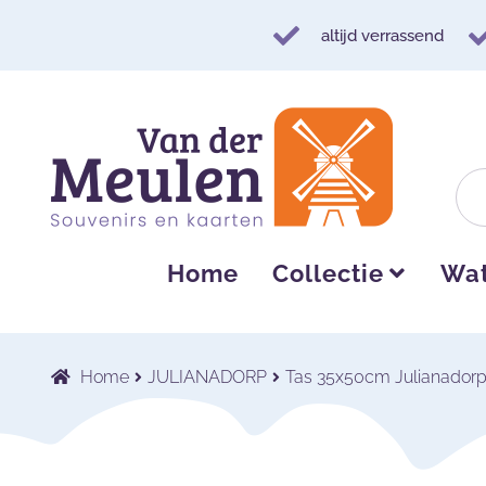
altijd verrassend
Ga
Ga
door
naar
naar
de
navigatie
inhoud
Home
Collectie
Wat
Home
JULIANADORP
Tas 35x50cm Julianadorp