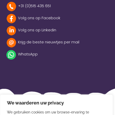
+31 (0)515 435 651
Volg ons op Facebook
Volg ons op Linkedin
Krijg de beste nieuwtjes per mail
WhatsApp
Beleidsverklaring
We waarderen uw privacy
Privacybeleid
We gebruiken cookies om uw browse-ervaring te