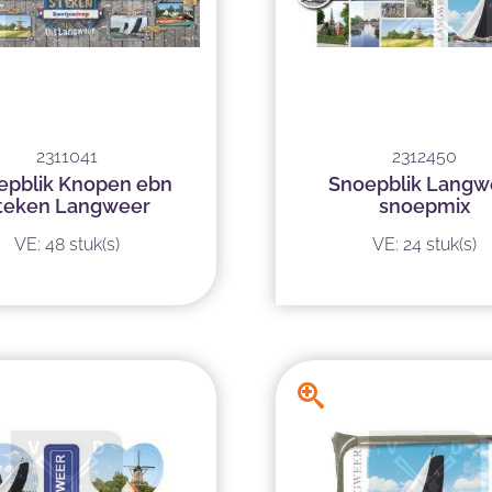
2311041
2312450
epblik Knopen ebn
Snoepblik Langw
teken Langweer
snoepmix
VE: 48 stuk(s)
VE: 24 stuk(s)