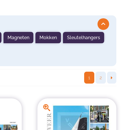
Magneten
Mokken
Sleutelhangers
1
2