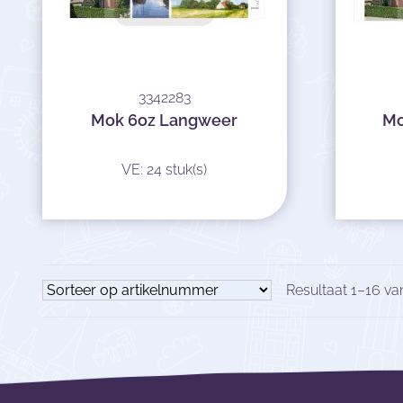
3342283
Mok 6oz Langweer
Mo
VE: 24 stuk(s)
Resultaat 1–16 va