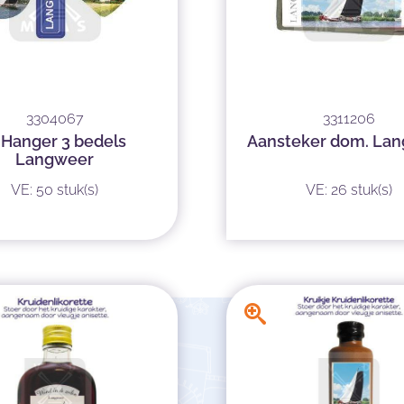
3304067
3311206
.Hanger 3 bedels
Aansteker dom. La
Langweer
VE: 50 stuk(s)
VE: 26 stuk(s)