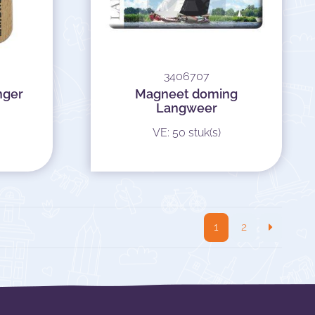
3406707
nger
Magneet doming
Langweer
VE: 50 stuk(s)
1
2