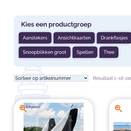
Kies een productgroep
Aanstekers
Ansichtkaarten
Drankflesjes
Snoepblikken groot
Spellen
Thee
Resultaat 1–16 va