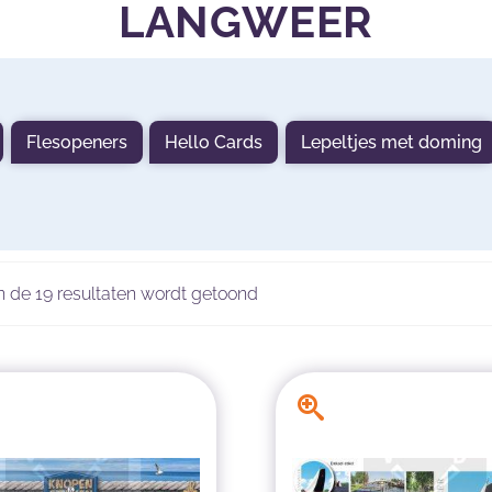
LANGWEER
Flesopeners
Hello Cards
Lepeltjes met doming
n de 19 resultaten wordt getoond