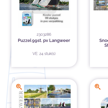
2303286
Puzzel 99st. pv Langweer
Sno
S
VE: 24 stuk(s)