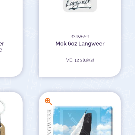
3340559
er
Mok 6oz Langweer
e
VE: 12 stuk(s)