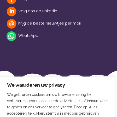
Volg ons op Linkedin
Krijg de beste nieuwtjes per mail
WhatsApp
Beleidsverklaring
We waarderen uw privacy
Privacybeleid
We gebruiken cookies om uw browse-ervaring te
verbeteren, gepersonaliseerde advertenties of inhoud weer
Disclaimer
te geven en ons verkeer te analyseren. Door op ‘Alles
Leveringsvoorwaarden
accepteren’ te klikken, stemt u in met ons gebruik van