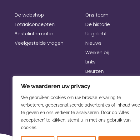
De webshop
Ons team
Totaalconcepten
De historie
Bestelinformatie
Uitgelicht
Veelgestelde vragen
Nieuws
Werken bij
Links
Beurzen
We waarderen uw privacy
We gebruiken cookies om uw browse-ervaring te
verbeteren, gepersonaliseerde advertenties of inhoud wee
te geven en ons verkeer te analyseren. Door op ‘Alles
accepteren’ te klikken, stemt u in met ons gebruik van
cookies.