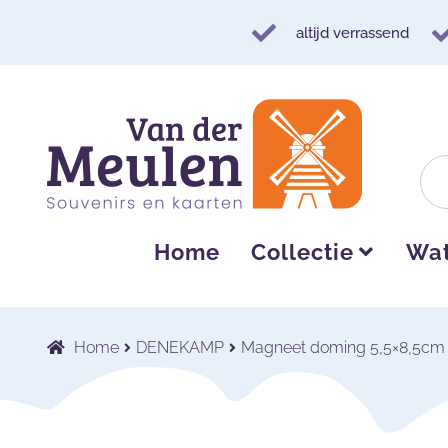
altijd verrassend
Ga
Ga
door
naar
naar
de
navigatie
inhoud
Home
Collectie
Wat
Home
DENEKAMP
Magneet doming 5,5×8,5c